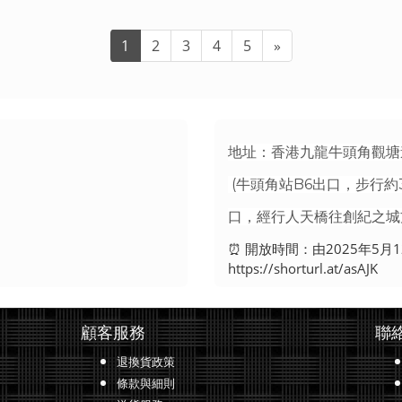
1
2
3
4
5
»
地址：香港九龍牛頭角觀塘道3
(牛頭角站B6出口，步行約
口，經行人天橋往創紀之城方
⏰ 開放時間：由2025年5
https://shorturl.at/asAJK
顧客服務
聯
退換貨政策
條款與細則