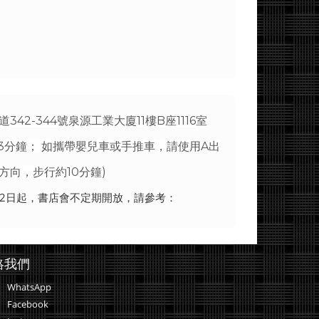
42-344號泉源工業大廈11樓B座1116室
3分鐘； 如攜帶嬰兒車或手推車，請使用A出
向，步行約10分鐘)
月12日起，書店會不定期開放，請參考：
絡我們
WhatsApp
Facebook