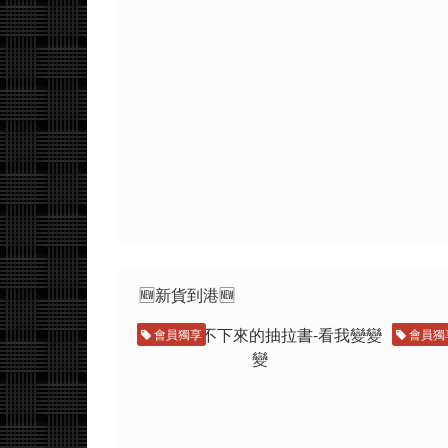
🆕新貨到港🆕
會員獨享
會員獨