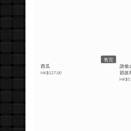
售完
西瓜
誰偷
節故
HK$127.00
HK$1