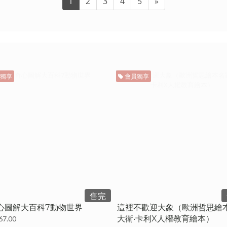
1
2
3
4
5
»
獨享
會員獨享
售完
心圖解大百科7動物世界
這裡不歡迎大象（歐洲哲思繪
大衛‧卡利X人權教育繪本）
67.00