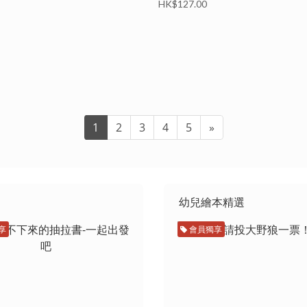
HK$127.00
1
2
3
4
5
»
幼兒繪本精選
享
會員獨享