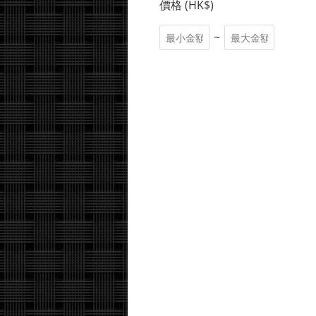
價格 (HK$)
~