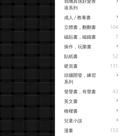
我哋真係好愛香
港系列
成人 / 教養書
104
立體書，翻翻書
7
磁貼書，磁鐵書
操作，玩樂書
52
貼紙書
131
硬頁書
頭腦開發，練習
系列
43
發聲書，有聲書
英文書
橋樑書
兒童小說
153
漫畫