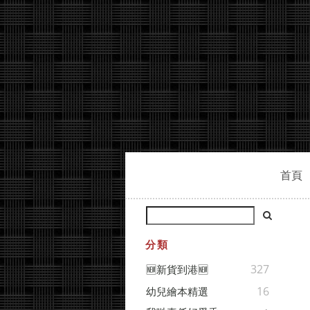
首頁
分類
327
🆕新貨到港🆕
16
幼兒繪本精選