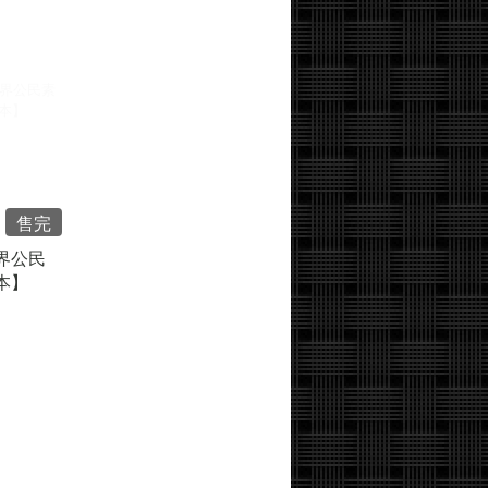
售完
界公民
本】