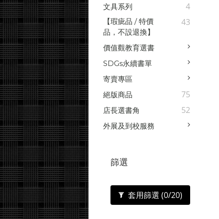
4
文具系列
【瑕疵品 / 特價
43
品，不設退換】
價值觀教育選書
SDGs永續書單
寄賣專區
75
絕版商品
52
店長選書角
外展及到校服務
篩選
套用篩選
(0/20)