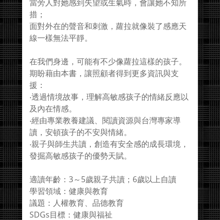
當旁人對她感到失望或生氣時，會讓她不知所
措；
面對外在的聲音和刺激，蘿拉就像裝了感應天
線一樣無法平靜。
在我們身邊，可能有不少像蘿拉這樣的孩子。
期盼藉由本書，讓照顧者得到更多資訊與支
援：
‧透過情境故事，理解高敏感孩子的情緒反應以
及內在情感。
‧經由專業教養建議、閱讀資源與台灣專家導
讀，安頓孩子的不安與情緒。
‧親子與師生共讀，創造有安全感的成長環境，
發掘高敏感孩子的優勢天賦。
適讀年齡：3～5歲親子共讀；6歲以上自讀
學習領域：健康與教育
議題：人權教育、品德教育
SDGs目標：健康與福祉