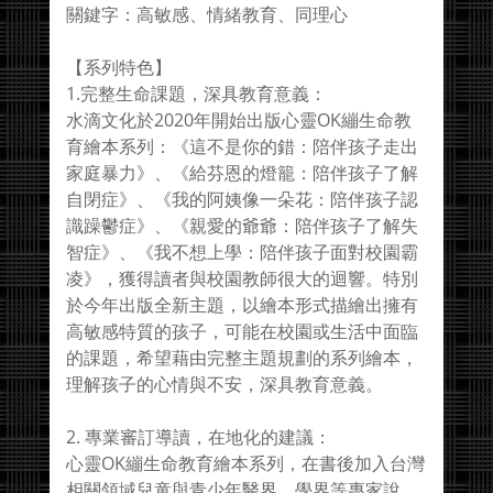
關鍵字：高敏感、情緒教育、同理心
【系列特色】
1.完整生命課題，深具教育意義：
水滴文化於2020年開始出版心靈OK繃生命教
育繪本系列：《這不是你的錯：陪伴孩子走出
家庭暴力》、《給芬恩的燈籠：陪伴孩子了解
自閉症》、《我的阿姨像一朵花：陪伴孩子認
識躁鬱症》、《親愛的爺爺：陪伴孩子了解失
智症》、《我不想上學：陪伴孩子面對校園霸
凌》，獲得讀者與校園教師很大的迴響。特別
於今年出版全新主題，以繪本形式描繪出擁有
高敏感特質的孩子，可能在校園或生活中面臨
的課題，希望藉由完整主題規劃的系列繪本，
理解孩子的心情與不安，深具教育意義。
2. 專業審訂導讀，在地化的建議：
心靈OK繃生命教育繪本系列，在書後加入台灣
相關領域兒童與青少年醫界、學界等專家說