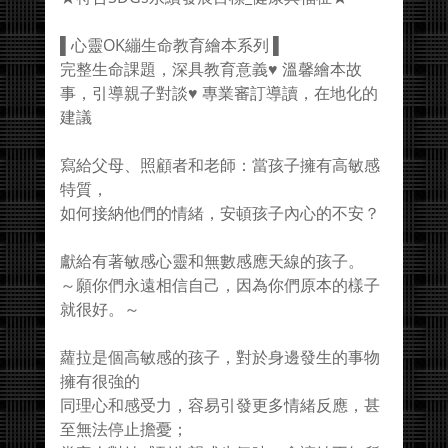
▌心靈OK繃生命教育繪本系列 ▌
完整生命課題，深具教育意義♥ 溫馨繪本故
事，引導親子對談♥ 專業審訂導讀，在地化的
建議
寫給父母、照顧者和老師：當孩子擁有高敏感
特質，
如何接納他們的情緒，安頓孩子內心的不安？
獻給有著敏感心靈和無數感應天線的孩子。
～願你們永遠相信自己，因為你們原本的樣子
就很好。～
蘿拉是個高敏感的孩子，對於身邊發生的事物
擁有很強的
同理心和感受力，容易引發更多情緒反應，甚
至無法停止擔憂；