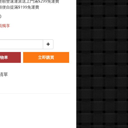
經順豐速運派送上門滿$299免運費
便自提滿$199免運費
0
員獨享
物車
立即購買
清單