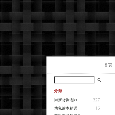
首頁
分類
327
🆕新貨到港🆕
16
幼兒繪本精選