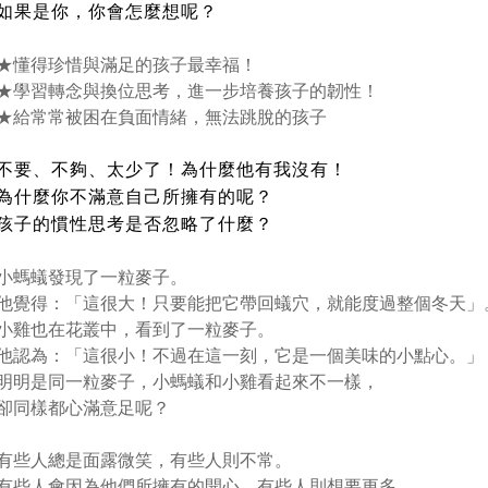
如果是你，你會怎麼想呢？
★懂得珍惜與滿足的孩子最幸福！
★學習轉念與換位思考，進一步培養孩子的韌性！
★給常常被困在負面情緒，無法跳脫的孩子
不要、不夠、太少了！為什麼他有我沒有！
為什麼你不滿意自己所擁有的呢？
孩子的慣性思考是否忽略了什麼？
小螞蟻發現了一粒麥子。
他覺得：「這很大！只要能把它帶回蟻穴，就能度過整個冬天」
小雞也在花叢中，看到了一粒麥子。
他認為：「這很小！不過在這一刻，它是一個美味的小點心。」
明明是同一粒麥子，小螞蟻和小雞看起來不一樣，
卻同樣都心滿意足呢？
有些人總是面露微笑，有些人則不常。
有些人會因為他們所擁有的開心，有些人則想要更多。