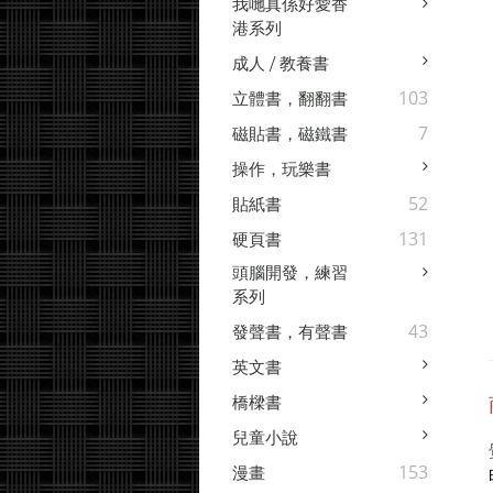
我哋真係好愛香
港系列
成人 / 教養書
103
立體書，翻翻書
7
磁貼書，磁鐵書
操作，玩樂書
52
貼紙書
131
硬頁書
頭腦開發，練習
系列
43
發聲書，有聲書
英文書
橋樑書
兒童小說
153
漫畫