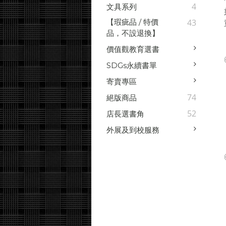
4
文具系列
【瑕疵品 / 特價
43
品，不設退換】
價值觀教育選書
SDGs永續書單
寄賣專區
74
絕版商品
52
店長選書角
外展及到校服務