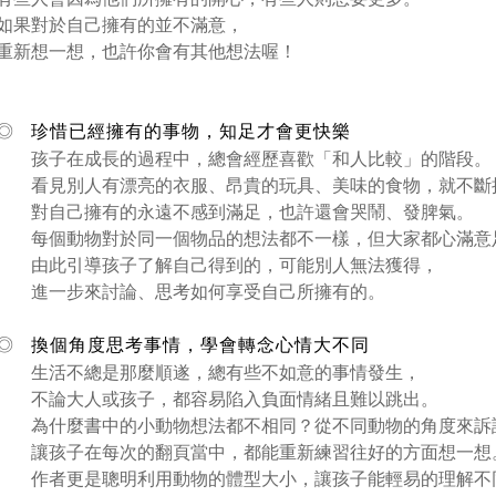
如果對於自己擁有的並不滿意，
重新想一想，也許你會有其他想法喔！
◎
珍惜已經擁有的事物，知足才會更快樂
孩子在成長的過程中，總會經歷喜歡「和人比較」的階段。
看見別人有漂亮的衣服、昂貴的玩具、美味的食物，就不斷
對自己擁有的永遠不感到滿足，也許還會哭鬧、發脾氣。
每個動物對於同一個物品的想法都不一樣，但大家都心滿意
由此引導孩子了解自己得到的，可能別人無法獲得，
進一步來討論、思考如何享受自己所擁有的。
◎
換個角度思考事情，學會轉念心情大不同
生活不總是那麼順遂，總有些不如意的事情發生，
不論大人或孩子，都容易陷入負面情緒且難以跳出。
為什麼書中的小動物想法都不相同？從不同動物的角度來訴
讓孩子在每次的翻頁當中，都能重新練習往好的方面想一想
作者更是聰明利用動物的體型大小，讓孩子能輕易的理解不