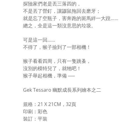
探險家們老是丟三落四的，
不是丟了營釘，讓鼴鼠拖回去磨牙；
就是忘了空瓶子，害奔跑的斑馬絆一大跤……
總之，全是這一類沒意思的垃圾。
可是這一回……
不得了，猴子撿到了一部相機！
猴子看看四周，只有一隻跳蚤，
沒別的模特兒了，就牠吧！
猴子舉起相機，準備 ──
Gek Tessaro 幽默成長系列繪本之二
規格：21 X 21CM，32頁
印刷：彩色
裝訂：平裝