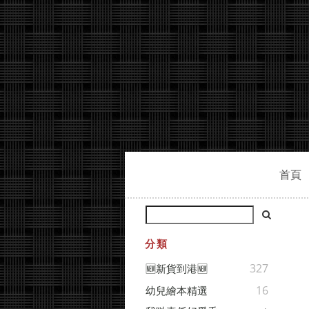
首頁
分類
327
🆕新貨到港🆕
16
幼兒繪本精選