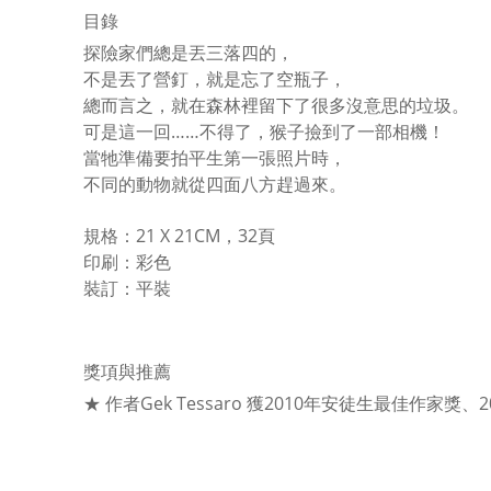
目錄
探險家們總是丟三落四的，
不是丟了營釘，就是忘了空瓶子，
總而言之，就在森林裡留下了很多沒意思的垃圾。
可是這一回……不得了，猴子撿到了一部相機！
當牠準備要拍平生第一張照片時，
不同的動物就從四面八方趕過來。
規格：21 X 21CM，32頁
印刷：彩色
裝訂：平裝
獎項與推薦
★ 作者Gek Tessaro 獲2010年安徒生最佳作家獎