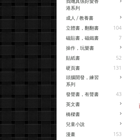
我哋真係好愛香
港系列
成人 / 教養書
104
立體書，翻翻書
7
磁貼書，磁鐵書
操作，玩樂書
52
貼紙書
131
硬頁書
頭腦開發，練習
系列
43
發聲書，有聲書
英文書
橋樑書
兒童小說
153
漫畫