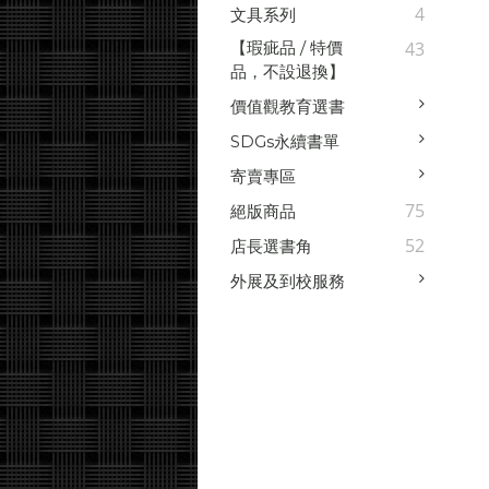
4
文具系列
【瑕疵品 / 特價
43
品，不設退換】
價值觀教育選書
SDGs永續書單
寄賣專區
75
絕版商品
52
店長選書角
外展及到校服務