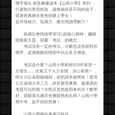
聯手推出 創意圖像讀本【山雨小學】系列
打破制式學習框架，讓每個與眾不同的孩子，
跟著經典繪本角色快樂上學去！
提升情緒力、知識力、圖文閱讀理解力！
延續社會情緒學習SEL的核心精神，繼續
開展新主題，顛覆「考試」的概念：
考試沒有一定的考法，分數也沒有絕對的
標準，從遊戲般的情節中玩出多元價值。
考試是什麼？山雨小學創校850年來第一
次發生…….生氣王子火力全開，決心拿第一，
阿古力以為勤能補拙，卻把課本都烤焦！愛哭
公主崩潰大哭三天，終於接受事實。健康課的
考題可以吃嗎？古怪語竟然能用來吟詩？數學
好，就能算出總共有幾顆烤肉丸嗎？山雨小學
期中考，超乎你的想像！
山雨小學期中考考試科目：