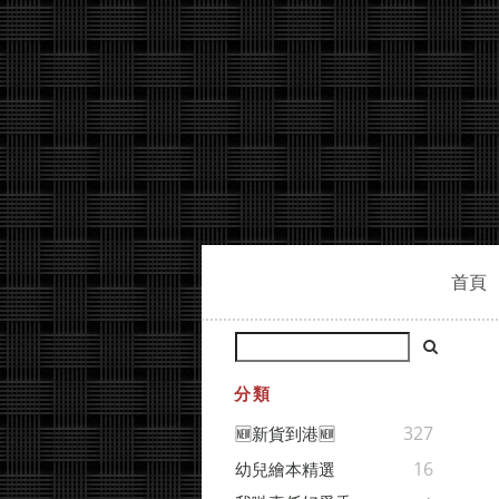
首頁
分類
327
🆕新貨到港🆕
16
幼兒繪本精選