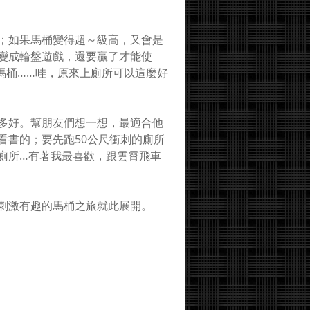
；如果馬桶變得超～級高，又會是
變成輪盤遊戲，還要贏了才能使
馬桶……哇，原來上廁所可以這麼好
多好。幫朋友們想一想，最適合他
看書的；要先跑50公尺衝刺的廁所
廁所…有著我最喜歡，跟雲霄飛車
刺激有趣的馬桶之旅就此展開。