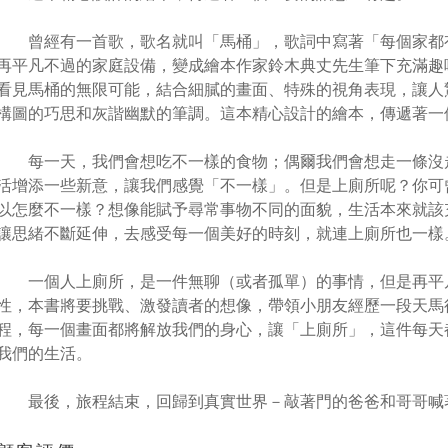
曾經有一首歌，歌名就叫「馬桶」，歌詞中寫著「每個家都
再平凡不過的家庭設備，變成繪本作家鈴木典丈先生筆下充滿趣
看見馬桶的無限可能，結合細膩的畫面、特殊的視角表現，讓人
構圖的巧思和灰諧幽默的筆調。這本精心設計的繪本，傳遞著一
每一天，我們會想吃不一樣的食物；偶爾我們會想走一條沒
活增添一些新意，讓我們感覺「不一樣」。但是上廁所呢？你可
以怎麼不一樣？想像能賦予尋常事物不同的面貌，生活本來就該
讓思緒不斷延伸，去感受每一個美好的時刻，就連上廁所也一樣
一個人上廁所，是一件無聊（或者孤單）的事情，但是再平
性，本書將要挑戰、激發讀者的想像，帶領小朋友經歷一段天馬
程，每一個畫面都將解放我們的身心，讓「上廁所」，這件每天
我們的生活。
最後，旅程結束，回歸到真實世界－敲著門的爸爸和哥哥喊