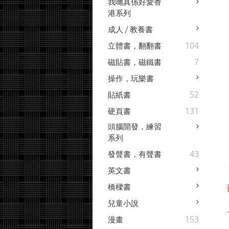
我哋真係好愛香
港系列
成人 / 教養書
104
立體書，翻翻書
7
磁貼書，磁鐵書
操作，玩樂書
52
貼紙書
131
硬頁書
頭腦開發，練習
系列
43
發聲書，有聲書
英文書
橋樑書
兒童小說
153
漫畫