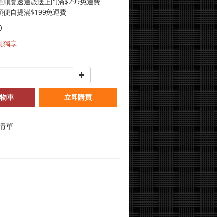
經順豐速運派送上門滿$299免運費
便自提滿$199免運費
0
員獨享
物車
立即購買
清單