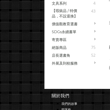
4
文具系列
【瑕疵品 / 特價
43
品，不設退換】
價值觀教育選書
SDGs永續書單
寄賣專區
75
絕版商品
52
店長選書角
外展及到校服務
關於我們
我們的故事
部落格