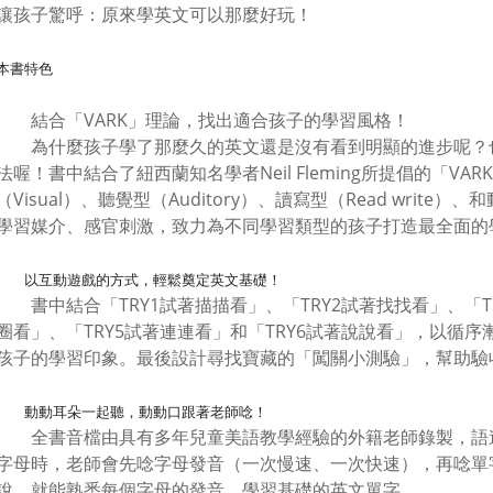
讓孩子驚呼：原來學英文可以那麼好玩！
本書特色
結合「VARK」理論，找出適合孩子的學習風格！
為什麼孩子學了那麼久的英文還是沒有看到明顯的進步呢？
法喔！書中結合了紐西蘭知名學者Neil Fleming所提倡的「V
（Visual）、聽覺型（Auditory）、讀寫型（Read write）、
學習媒介、感官刺激，致力為不同學習類型的孩子打造最全面的
以互動遊戲的方式，輕鬆奠定英文基礎！
書中結合「TRY1試著描描看」、「TRY2試著找找看」、「TR
圈看」、「TRY5試著連連看」和「TRY6試著說說看」，以循
孩子的學習印象。最後設計尋找寶藏的「闖關小測驗」，幫助驗
動動耳朵一起聽，動動口跟著老師唸！
全書音檔由具有多年兒童美語教學經驗的外籍老師錄製，語
字母時，老師會先唸字母發音（一次慢速、一次快速），再唸單
說，就能熟悉每個字母的發音，學習基礎的英文單字。