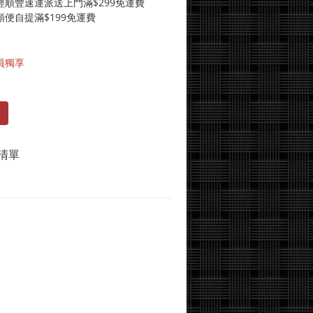
經順豐速運派送上門滿$299免運費
便自提滿$199免運費
員獨享
清單