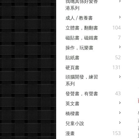
我哋真係好愛香
港系列
成人 / 教養書
104
立體書，翻翻書
7
磁貼書，磁鐵書
操作，玩樂書
52
貼紙書
131
硬頁書
頭腦開發，練習
系列
43
發聲書，有聲書
英文書
橋樑書
兒童小說
153
漫畫