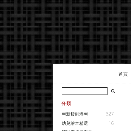
首頁
分類
327
🆕新貨到港🆕
16
幼兒繪本精選