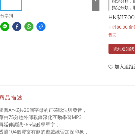
指定分類，
指定分類，順
分享到
HK$117.00
HK$80.00
會
售完
貨到通知我
加入追蹤
商品描述
學習A〜Z共26個字母的正確唸法與發音，
藉由75分鐘外師親錄深化互動學習MP3，
再延伸認識365個必學單字，
透過104個豐富有趣的遊戲練習加深印象，