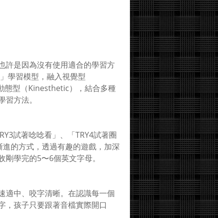
也許是因為沒有使用適合的學習方
ARK」學習模型，融入視覺型
和動態型（Kinesthetic），結合多種
學習方法。
Y3試著唸唸看」、「TRY4試著圈
序漸進的方式，透過有趣的遊戲，加深
收剛學完的5〜6個英文字母。
速適中、咬字清晰。在認識每一個
字，孩子只要跟著音檔實際開口