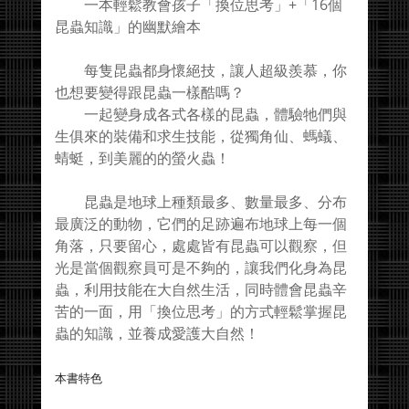
一本輕鬆教會孩子「換位思考」+「16個
昆蟲知識」的幽默繪本
每隻昆蟲都身懷絕技，讓人超級羨慕，你
也想要變得跟昆蟲一樣酷嗎？
一起變身成各式各樣的昆蟲，體驗牠們與
生俱來的裝備和求生技能，從獨角仙、螞蟻、
蜻蜓，到美麗的的螢火蟲！
昆蟲是地球上種類最多、數量最多、分布
最廣泛的動物，它們的足跡遍布地球上每一個
角落，只要留心，處處皆有昆蟲可以觀察，但
光是當個觀察員可是不夠的，讓我們化身為昆
蟲，利用技能在大自然生活，同時體會昆蟲辛
苦的一面，用「換位思考」的方式輕鬆掌握昆
蟲的知識，並養成愛護大自然！
本書特色