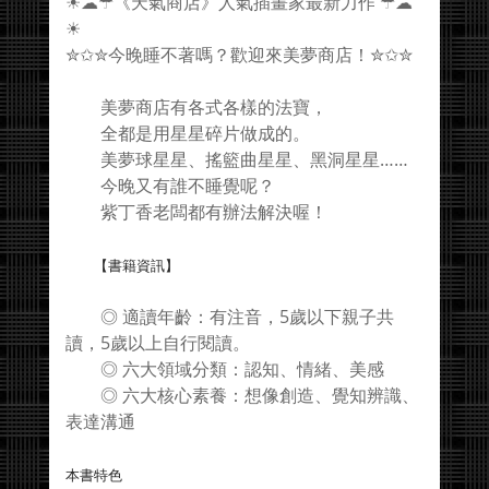
☀☁☂《天氣商店》人氣插畫家最新力作 ☂☁
☀
✮✩✮今晚睡不著嗎？歡迎來美夢商店！✮✩✮
美夢商店有各式各樣的法寶，
全都是用星星碎片做成的。
美夢球星星、搖籃曲星星、黑洞星星……
今晚又有誰不睡覺呢？
紫丁香老闆都有辦法解決喔！
【書籍資訊】
◎ 適讀年齡：有注音，5歲以下親子共
讀，5歲以上自行閱讀。
◎ 六大領域分類：認知、情緒、美感
◎ 六大核心素養：想像創造、覺知辨識、
表達溝通
本書特色