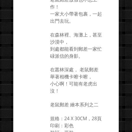
作！
一家大小帶著包裹，一起
出門去玩。
在森林裡、海灘上，甚至
沙漠中，
到處都能看到郵差一家忙
碌派信的身影。
在叢林深處， 老鼠郵差
舉著相機卡嚓卡嚓，
小心啊！可能有老虎出
沒！
老鼠郵差 繪本系列之二
規格：24 X 30CM，28頁
印刷：彩色