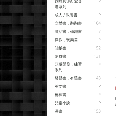
我哋真係好愛香
港系列
成人 / 教養書
104
立體書，翻翻書
7
磁貼書，磁鐵書
操作，玩樂書
52
貼紙書
131
硬頁書
頭腦開發，練習
系列
43
發聲書，有聲書
英文書
橋樑書
兒童小說
153
漫畫