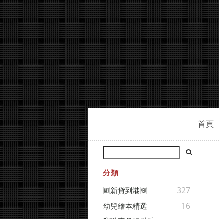
首頁
分類
327
🆕新貨到港🆕
16
幼兒繪本精選