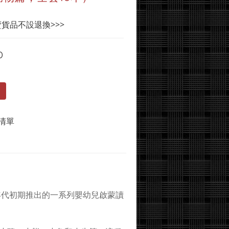
賣貨品不設退換>>>
0
清單
至2000年代初期推出的一系列嬰幼兒啟蒙讀