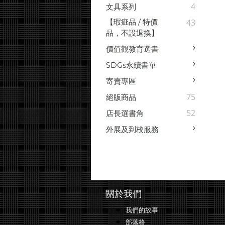
4
文具系列
【瑕疵品 / 特價
43
品，不設退換】
價值觀教育選書
SDGs永續書單
寄賣專區
75
絕版商品
52
店長選書角
外展及到校服務
關於我們
我們的故事
部落格