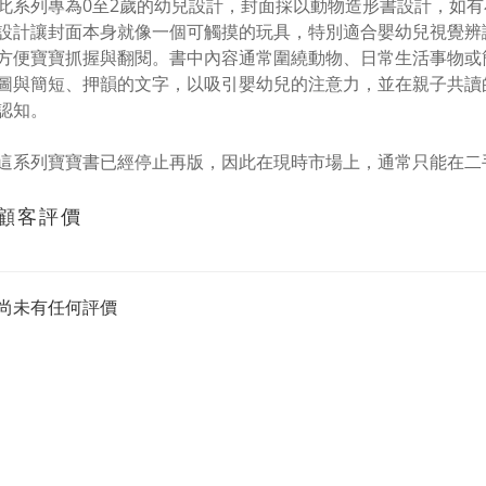
此系列專為0至2歲的幼兒設計，封面採以動物造形書設計，如
設計讓封面本身就像一個可觸摸的玩具，特別適合嬰幼兒視覺辨
方便寶寶抓握與翻閱。書中內容通常圍繞動物、日常生活事物或
圖與簡短、押韻的文字，以吸引嬰幼兒的注意力，並在親子共讀
認知。
這系列寶寶書已經停止再版，因此在現時市場上，通常只能在二
顧客評價
尚未有任何評價