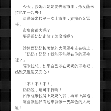
今天，沙姆西奶奶要去逛市集，孫女薩米
拉也要一起去！
這是薩米拉第一次上市集，她擔心又緊
張，
市集會很大嗎？
要是跟奶奶走散了怎麼辦呢？
沙姆西奶奶披著她的大黑罩袍走在街上，
「奶奶！奶奶！我能不能躲在你的罩袍
裡？」
薩米拉想，如果自己罩在奶奶的罩袍裡，
感覺又溫暖又安心！
「不！不！不！」
奶奶說，這可不行啊！
如果薩米拉爬上奶奶的背，再罩上黑袍，
這會讓他們看起來就像一隻黑色的大烏
龜！