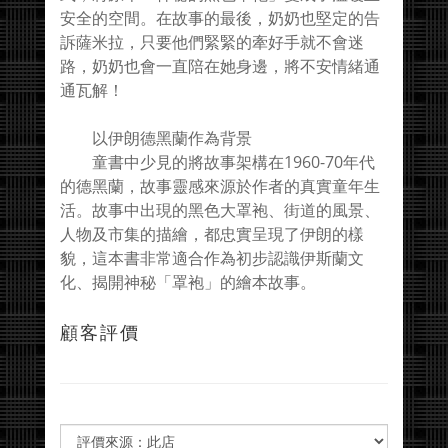
安全的空間。在故事的最後，奶奶也堅定的告
訴薩米拉，只要他們緊緊的牽好手就不會迷
路，奶奶也會一直陪在她身邊，將不安情緒通
通瓦解！
以伊朗德黑蘭作為背景
童書中少見的將故事架構在1960-70年代
的德黑蘭，故事靈感來源於作者的真實童年生
活。故事中出現的黑色大罩袍、街道的風景、
人物及市集的描繪，都忠實呈現了伊朗的樣
貌，這本書非常適合作為初步認識伊斯蘭文
化、揭開神秘「罩袍」的繪本故事。
顧客評價