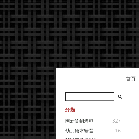
首頁
分類
327
🆕新貨到港🆕
16
幼兒繪本精選