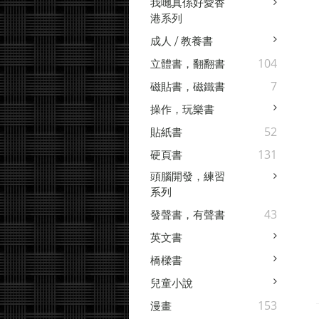
我哋真係好愛香
港系列
成人 / 教養書
104
立體書，翻翻書
7
磁貼書，磁鐵書
操作，玩樂書
52
貼紙書
131
硬頁書
頭腦開發，練習
系列
43
發聲書，有聲書
英文書
橋樑書
兒童小說
153
漫畫