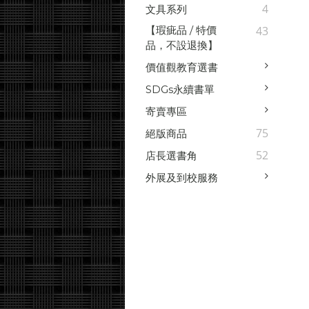
4
文具系列
【瑕疵品 / 特價
43
品，不設退換】
價值觀教育選書
SDGs永續書單
寄賣專區
75
絕版商品
52
店長選書角
外展及到校服務