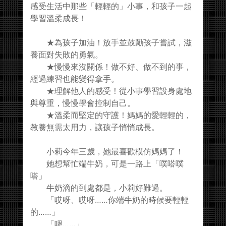
感受生活中那些「輕輕的」小事，和孩子一起
學習溫柔成長！
★為孩子加油！放手並鼓勵孩子嘗試，滋
養面對失敗的勇氣。
★慢慢來沒關係！做不好、做不到的事，
經過練習也能變得拿手。
★理解他人的感受！從小事學習設身處地
與尊重，慢慢學會控制自己。
★溫柔而堅定的守護！媽媽的愛輕輕的，
教養無需太用力，讓孩子悄悄成長。
小莉今年三歲，她最喜歡模仿媽媽了！
她想幫忙端牛奶，可是一路上「噗嗒噗
嗒」
牛奶滴的到處都是，小莉好難過。
「哎呀、哎呀……你端牛奶的時候要輕輕
的……」
「嗯……」