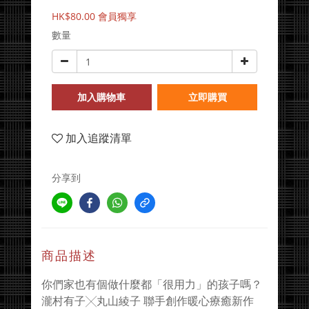
HK$80.00
會員獨享
數量
加入購物車
立即購買
加入追蹤清單
分享到
商品描述
你們家也有個做什麼都「很用力」的孩子嗎？
瀧村有子╳丸山綾子 聯手創作暖心療癒新作