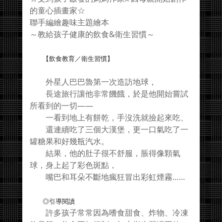
的童心插畫家☆
聯手編繪趣味主題繪本
～教給孩子健康的飲食&衛生習慣～
【飲食教育／衛生習慣】
外星人巴巴魯第一次造訪地球，
長途旅行讓他非常饑餓，於是他開始嘗試
所看到的一切——
一看到地上有餅乾，手沒洗就撿起來吃、
還連續吃了三個大漢堡，更一口氣吃了一
罐糖果和好幾瓶汽水。
結果，他的肚子很不舒服，脹得像顆氣
球，身上起了彩色斑點，
嘴巴和耳朵不斷地瘋狂冒出彩虹煙霧……
◎引導閱讀
許多孩子常常因為嗜食甜食、炸物、冷凍