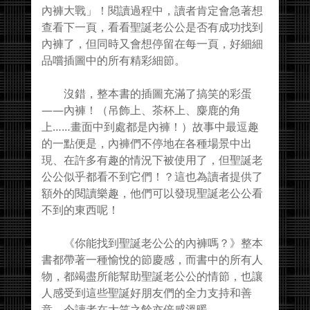
內褲大戰」！閱讀過程中，讀者肯定會急著想
查看下一頁，看看聖誕老公公是否有成功找到
內褲了，但同時又會想停留在每一頁，好細細
品嚐插圖中的所有精彩細節。
沒錯，整本書的插圖充滿了搞笑的彩蛋
——內褲！（吊飾上、茶杯上、麋鹿的角
上……畫面中到處都是內褲！）故事中最逗趣
的一點便是，內褲們不停地在各種場景中出
現、在許多有趣的情況下被使用了，但聖誕老
公公似乎都看不到它們！？這也為讀者提供了
額外的閱讀樂趣，他們可以發現聖誕老公公看
不到的東西呢！
《你能找到聖誕老公公的內褲嗎？》整本
書都帶著一種愉悅的節慶感，而書中的所有人
物，都竭盡所能幫助聖誕老公公的情節，也讓
人感受到這些聖誕好朋友們的全力支持和善
意，令讀者在大笑之餘亦倍感溫暖。