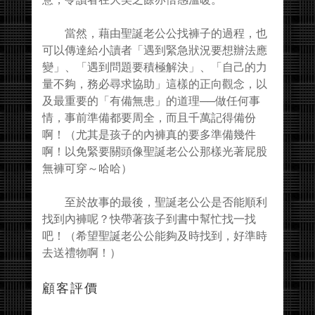
當然，藉由聖誕老公公找褲子的過程，也
可以傳達給小讀者「遇到緊急狀況要想辦法應
變」、「遇到問題要積極解決」、「自己的力
量不夠，務必尋求協助」這樣的正向觀念，以
及最重要的「有備無患」的道理──做任何事
情，事前準備都要周全，而且千萬記得備份
啊！（尤其是孩子的內褲真的要多準備幾件
啊！以免緊要關頭像聖誕老公公那樣光著屁股
無褲可穿～哈哈）
至於故事的最後，聖誕老公公是否能順利
找到內褲呢？快帶著孩子到書中幫忙找一找
吧！（希望聖誕老公公能夠及時找到，好準時
去送禮物啊！）
顧客評價