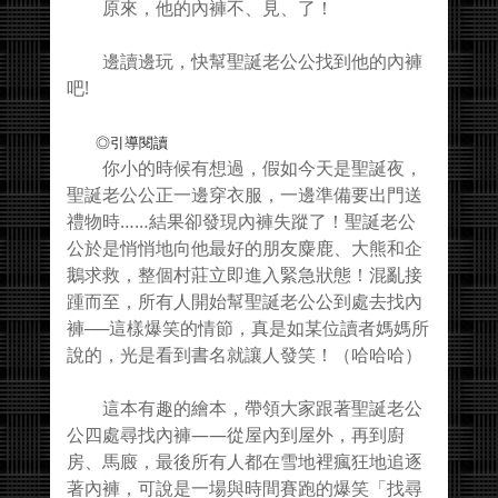
原來，他的內褲不、見、了！
邊讀邊玩，快幫聖誕老公公找到他的內褲
吧!
◎引導閱讀
你小的時候有想過，假如今天是聖誕夜，
聖誕老公公正一邊穿衣服，一邊準備要出門送
禮物時……結果卻發現內褲失蹤了！聖誕老公
公於是悄悄地向他最好的朋友麋鹿、大熊和企
鵝求救，整個村莊立即進入緊急狀態！混亂接
踵而至，所有人開始幫聖誕老公公到處去找內
褲──這樣爆笑的情節，真是如某位讀者媽媽所
說的，光是看到書名就讓人發笑！（哈哈哈）
這本有趣的繪本，帶領大家跟著聖誕老公
公四處尋找內褲——從屋內到屋外，再到廚
房、馬廄，最後所有人都在雪地裡瘋狂地追逐
著內褲，可說是一場與時間賽跑的爆笑「找尋