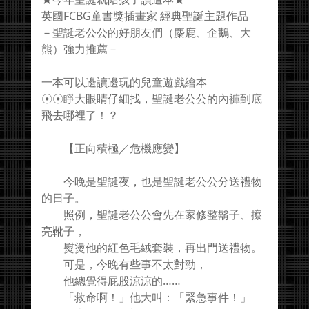
英國FCBG童書獎插畫家 經典聖誕主題作品
－聖誕老公公的好朋友們（麋鹿、企鵝、大
熊）強力推薦－
一本可以邊讀邊玩的兒童遊戲繪本
☉☉睜大眼睛仔細找，聖誕老公公的內褲到底
飛去哪裡了！？
【正向積極／危機應變】
今晚是聖誕夜，也是聖誕老公公分送禮物
的日子。
照例，聖誕老公公會先在家修整鬍子、擦
亮靴子，
熨燙他的紅色毛絨套裝，再出門送禮物。
可是，今晚有些事不太對勁，
他總覺得屁股涼涼的……
「救命啊！」他大叫：「緊急事件！」