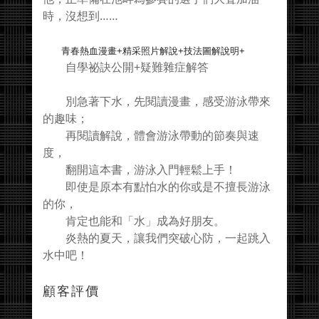
時，沒想到……
青春熱血漫畫+精采照片解說+技法圖解說明+
自學祕訣公開+疑難雜症解答
別急著下水，先閱讀漫畫，感受游泳帶來
的趣味；
再閱讀解說，體會游泳帶動的節奏與速
度，
翻開這本書，游泳入門輕鬆上手！
即使是原本有點怕水的你或是不擅長游泳
的你，
肯定也能和「水」成為好朋友。
炎熱的夏天，讓我們突破心防，一起跳入
水中吧！
顧客評價