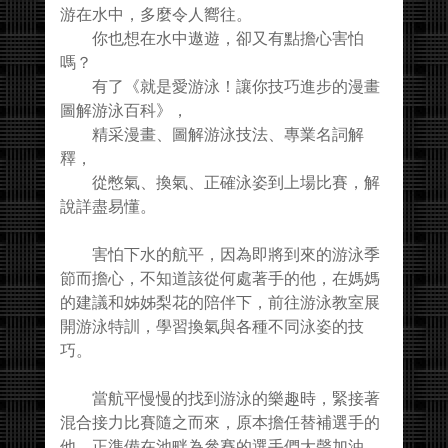
游在水中，多麼令人嚮往。
你也想在水中遨遊，卻又有點擔心害怕
嗎？
有了《就是愛游泳！讓你技巧進步的漫畫
圖解游泳百科》，
精采漫畫、圖解游泳技法、專業名詞解
釋，
從憋氣、換氣、正確泳姿到上場比賽，解
說詳盡易懂。
害怕下水的航平，因為即將到來的游泳季
節而擔心，不知道該從何處著手的他，在媽媽
的建議和姊姊梨花的陪伴下，前往游泳教室展
開游泳特訓，學習換氣與各種不同泳姿的技
巧。
當航平慢慢的找到游泳的樂趣時，緊接著
混合接力比賽隨之而來，原本擔任替補選手的
他，正準備在池畔為參賽的選手們大聲加油