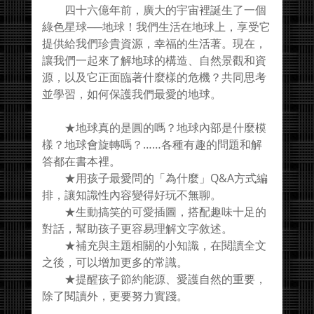
四十六億年前，廣大的宇宙裡誕生了一個
綠色星球──地球！我們生活在地球上，享受它
提供給我們珍貴資源，幸福的生活著。現在，
讓我們一起來了解地球的構造、自然景觀和資
源，以及它正面臨著什麼樣的危機？共同思考
並學習，如何保護我們最愛的地球。
★地球真的是圓的嗎？地球內部是什麼模
樣？地球會旋轉嗎？……各種有趣的問題和解
答都在書本裡。
★用孩子最愛問的「為什麼」Q&A方式編
排，讓知識性內容變得好玩不無聊。
★生動搞笑的可愛插圖，搭配趣味十足的
對話，幫助孩子更容易理解文字敘述。
★補充與主題相關的小知識，在閱讀全文
之後，可以增加更多的常識。
★提醒孩子節約能源、愛護自然的重要，
除了閱讀外，更要努力實踐。