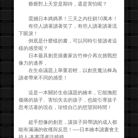
爺爺對上天堂是期待，還是害怕呢？
震撼日本媽媽界！三天之內狂銷10萬本！
有些人讀著讀著笑了，有些人讀著讀著流
下眼淚！
倒底是什麼樣的書，可以同時引發讀者這
樣的感受呢？
日本最具創意插畫家吉竹伸介再次挑戰想
像力的邊界，
在生命議題上舉重若輕，以創意魔法棒為
讀者帶來不同的感受！
這是一本關於生命議題的繪本，它能撫慰
傷痛的孩子、害怕失去的孩子，也能引導孩子
思考活著的現在，珍惜自己的想望與時間！
超乎想像的創意，讓孩子與帶讀的成人都
能有滿滿的收穫與反思！──日本繪本讀書會主
持人‧本書譯者許婷婷