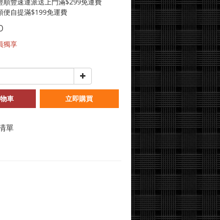
經順豐速運派送上門滿$299免運費
便自提滿$199免運費
0
員獨享
物車
立即購買
清單