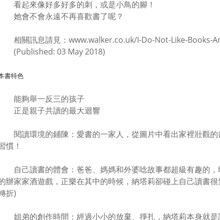
看起來像好多好多的刺，或是小鳥的腳！
她會不會永遠不再喜歡書了呢？
相關訊息請見：www.walker.co.uk/I-Do-Not-Like-Books-Any
(Published: 03 May 2018)
本書特色
能夠舉一反三的孩子
正是親子共讀的最大迴響
閱讀環境的鋪陳：愛書的一家人，從圖片中看出家裡壯觀的
習慣！
自己讀書的體會：爸爸、媽媽和外婆唸故事都超級有趣的，
的辦家家酒遊戲，正樂在其中的時候，納塔莉卻碰上自己讀書很
轉折)
姐弟的創作時間：經過小小的放棄、掙扎，納塔莉本身就是