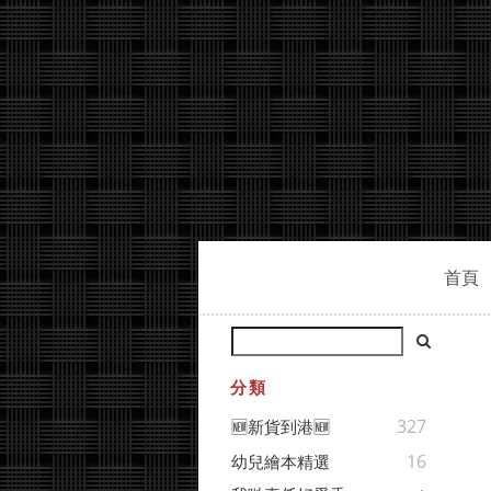
首頁
分類
327
🆕新貨到港🆕
16
幼兒繪本精選