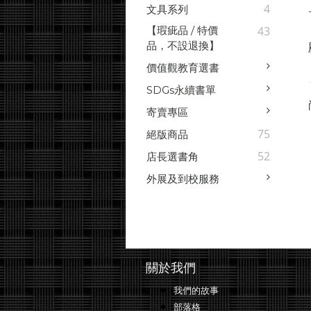
4
文具系列
【瑕疵品 / 特價
43
品，不設退換】
價值觀教育選書
SDGs永續書單
寄賣專區
75
絕版商品
52
店長選書角
外展及到校服務
關於我們
我們的故事
部落格