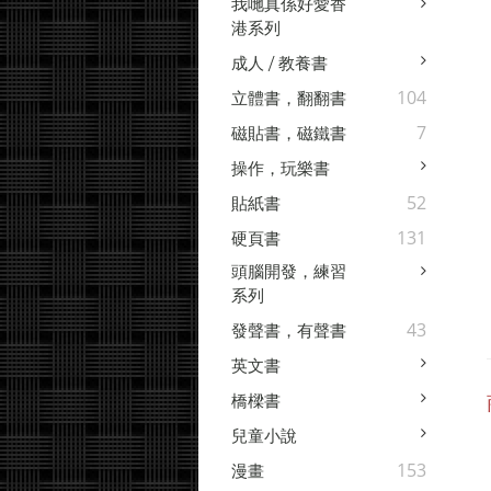
我哋真係好愛香
港系列
成人 / 教養書
104
立體書，翻翻書
7
磁貼書，磁鐵書
操作，玩樂書
52
貼紙書
131
硬頁書
頭腦開發，練習
系列
43
發聲書，有聲書
英文書
橋樑書
兒童小說
153
漫畫