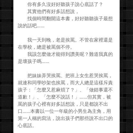
你有多久沒好好聽孩子說心底話了？
其實他們有好多話想說，
找個時間翻開這本書，好好聽聽孩子最想
說的話吧……
我一天到晚，老是挨罵。不管在家裡還是
在學校，總是被罵個不停。
我該怎麼做才能得到讚美呢？難道我真的
是壞孩子嗎……
把妹妹弄哭挨罵、把班上女生惹哭挨罵，
就連和同學吵架也挨罵，而大人總是這樣斥責
孩子：「怎麼又惹麻煩了？」、「做錯事還不
道歉！」、「怎麼不說話！」……但其實，被
罵的孩子心裡有好多話想說，只是都說不出
口……本書以一位一年級的小男生為主角，用
第一人稱的寫法，說出孩子們那些說不出口的
心底話。