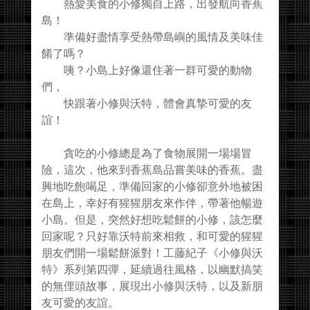
熱愛美食的小修獨自上路，出發航向香蕉
島！
準備好盡情享受熱帶島嶼的風情及美味佳
餚了嗎？
咦？小島上好像還住著一群可愛的動物
們，
快跟著小修與沃特，體會真摯可愛的友
誼！
貪吃的小修總是為了食物展開一場場冒
險，這次，他來到香蕉島品嘗美味的香蕉。盡
興地吃飽喝足，準備回家的小修卻意外地被困
在島上，幸好有猩猩朋友來作伴，帶著他暢遊
小島。但是，突然好想吃鬆餅的小修，該怎麼
回家呢？只好靠沃特前來相救，和可愛的猩猩
朋友們開一場鬆餅派對！工藤紀子《小修與沃
特》系列第四彈，延續過往風格，以幽默搞笑
的無俚頭故事，展現出小修與沃特，以及新朋
友可愛的友誼。