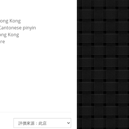
Hong Kong
 Cantonese pinyin
Hong Kong
ure