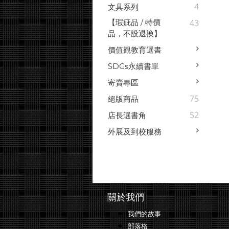
4
文具系列
【瑕疵品 / 特價
43
品，不設退換】
價值觀教育選書
SDGs永續書單
寄賣專區
75
絕版商品
52
店長選書角
外展及到校服務
關於我們
我們的故事
部落格