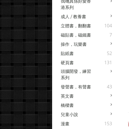
我哋真係好愛香
港系列
成人 / 教養書
104
立體書，翻翻書
7
磁貼書，磁鐵書
操作，玩樂書
52
貼紙書
131
硬頁書
頭腦開發，練習
系列
43
發聲書，有聲書
英文書
橋樑書
兒童小說
153
漫畫