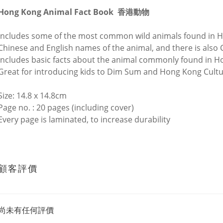
Hong Kong Animal Fact Book
香港動物
Includes some of the most common wild animals found in 
Chinese and English names of the animal, and there is also
Includes basic facts about the animal commonly found in 
Great for introducing kids to Dim Sum and Hong Kong Cult
Size: 14.8 x 14.8cm
Page no. : 20 pages (including cover)
Every page is laminated, to increase durability
顧客評價
尚未有任何評價