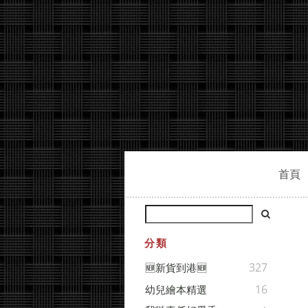
首頁
分類
327
🆕新貨到港🆕
16
幼兒繪本精選