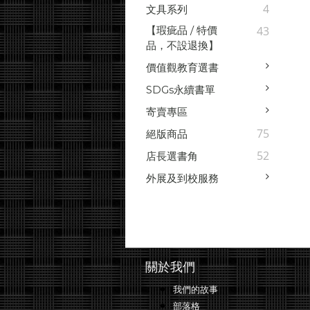
4
文具系列
【瑕疵品 / 特價
43
品，不設退換】
價值觀教育選書
SDGs永續書單
寄賣專區
75
絕版商品
52
店長選書角
外展及到校服務
關於我們
我們的故事
部落格