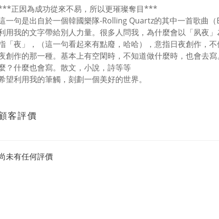
***正因為成功從來不易，所以更璀璨奪目***
這一句是出自於一個韓國樂隊-Rolling Quartz的其中一首歌曲
利用我的文字帶給別人力量。很多人問我，為什麼會以「夙夜」
指「夜」，（這一句看起來有點廢，哈哈），意指日夜創作，不
夜創作的那一種。基本上有空閑時，不知道做什麼時，也會去寫
麼？什麼也會寫。散文，小說，詩等等
希望利用我的筆觸，刻劃一個美好的世界。
顧客評價
尚未有任何評價