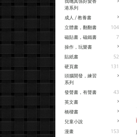
我哋真係好愛香
港系列
成人 / 教養書
104
立體書，翻翻書
7
磁貼書，磁鐵書
操作，玩樂書
52
貼紙書
131
硬頁書
頭腦開發，練習
系列
43
發聲書，有聲書
英文書
橋樑書
兒童小說
153
漫畫