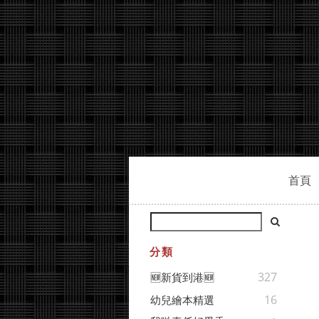
首頁
分類
327
🆕新貨到港🆕
16
幼兒繪本精選